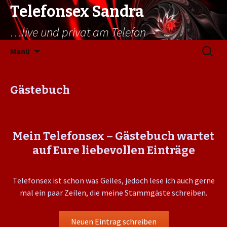
Telefonsex Sandra
…live und privat am Telefon
Springe
Suchen
Menü
zum
nach:
Inhalt
Gästebuch
Mein Telefonsex – Gästebuch wartet
auf Eure liebevollen Einträge
Telefonsex ist schon was Geiles, jedoch lese ich auch gerne
mal ein paar Zeilen, die meine Stammgäste schreiben.