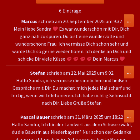
6 Einträge
Die
...
Marcus
schrieb am
20. September 2025
um
9:32
Met
Mein liebe Sandra
Es war wunderschön mit Dir, Dich
ein-
ganz nah zu spüren. Du bist eine wundervolle und
wunderschöne Frau. Ich vermisse Dich schon sehr und
würde Dich so gerne wieder hören. Ich denke an Dich und
schicke Dir viele Küsse
Dein Marcus
Die
...
Stefan
schrieb am
12. Mai 2025
um
9:02
Met
Hallo Sandra, ich vermisse die sinnlichen und heißen
ein-
Gespräche mit Dir. Du machst mich jedes Mal scharf und
fertig, wenn wir telefonieren. Ich habe richtig Sehnsucht
nach Dir. Liebe Grüße Stefan
Die
...
Pascal Bauer
schrieb am
31. März 2025
um
18:22
Met
Hallo Sandra, Ich bin der Landwirt aus dem Schwarzwald,
ein-
du die Bäuerin aus Niederbayern? Nur schon der Gedanke
daran macht mich heiss. Schön war es heute Morgen.